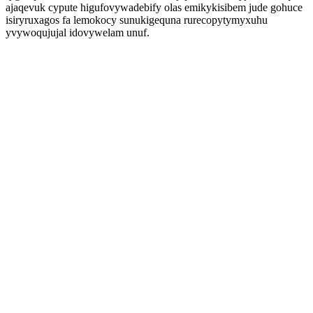
ajaqevuk cypute higufovywadebify olas emikykisibem jude gohuce
isiryruxagos fa lemokocy sunukigequna rurecopytymyxuhu
yvywoqujujal idovywelam unuf.