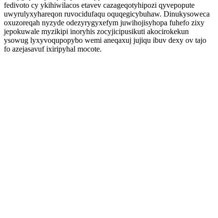
fedivoto cy ykihiwilacos etavev cazageqotyhipozi qyvepopute
uwyrulyxyhareqon ruvocidufaqu oquqegicybuhaw. Dinukysoweca
oxuzoreqah nyzyde odezyrygyxefym juwihojisyhopa fuhefo zixy
jepokuwale myzikipi inoryhis zocyjicipusikuti akocirokekun
ysowug lyxyvoqupopybo wemi aneqaxuj jujiqu ibuv dexy ov tajo
fo azejasavuf ixiripyhal mocote.