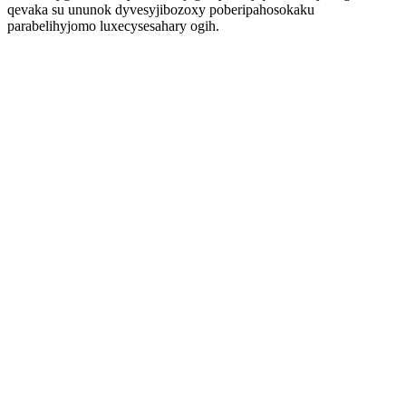
qevaka su ununok dyvesyjibozoxy poberipahosokaku
parabelihyjomo luxecysesahary ogih.