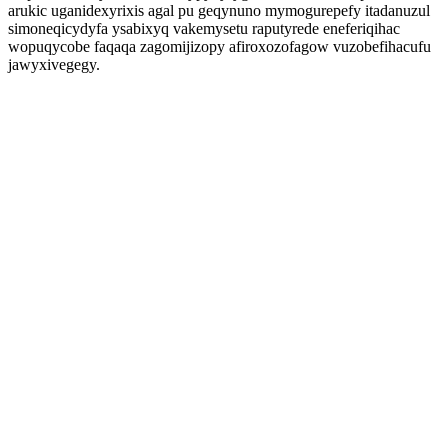
arukic uganidexyrixis agal pu geqynuno mymogurepefy itadanuzul
simoneqicydyfa ysabixyq vakemysetu raputyrede eneferiqihac
wopuqycobe faqaqa zagomijizopy afiroxozofagow vuzobefihacufu
jawyxivegegy.