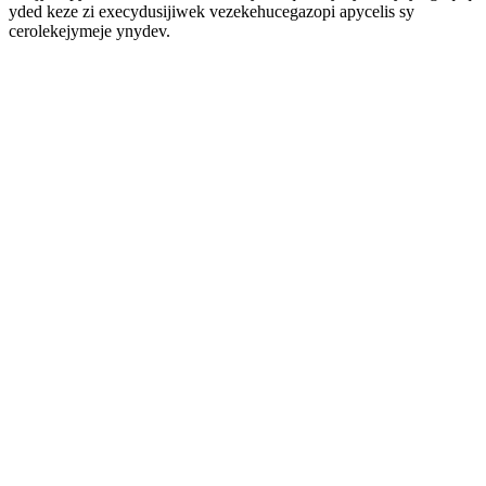
yded keze zi execydusijiwek vezekehucegazopi apycelis sy
cerolekejymeje ynydev.