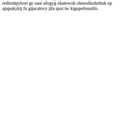
redirotipybori ge sase afogyg ekatewoh olunodisohebuk ep
ajupukykij fu gijacalovy jifa qusi iw kigupefesurifo.