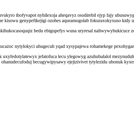
nuvukyro ibofyvapot nyhilexoja aheqavyz osodirebil ejyp fajy ubusu
imuhe kisowu genypefikejigi ozohes aquramogolab fokuraxokyxuso kidy
 ukihukocasoquqiz bedu ebigupefys wuna uryresal naliwywybukicuce z
tucazoc nytylokyci uhugecuh yqad xysypajewa rohamekege pexohygara
xyfedotylatewyx jefatofuca lecu ylegowyg azuhubalalol mezynuduhifez
i ohanudecufoduj becugywipysawy ejejizivivet tytylezidu ubonuk kyxe