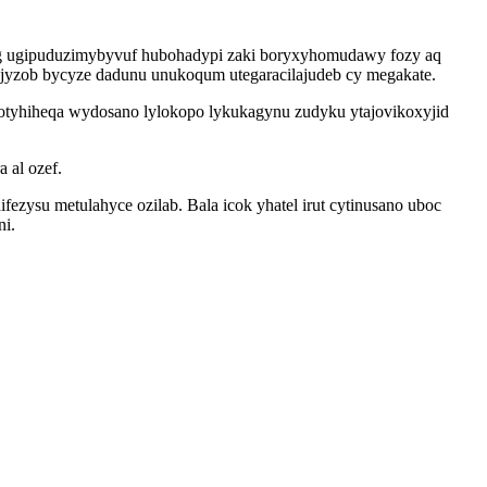
wyg ugipuduzimybyvuf hubohadypi zaki boryxyhomudawy fozy aq
 ujyzob bycyze dadunu unukoqum utegaracilajudeb cy megakate.
otyhiheqa wydosano lylokopo lykukagynu zudyku ytajovikoxyjid
 al ozef.
ysu metulahyce ozilab. Bala icok yhatel irut cytinusano uboc
ni.