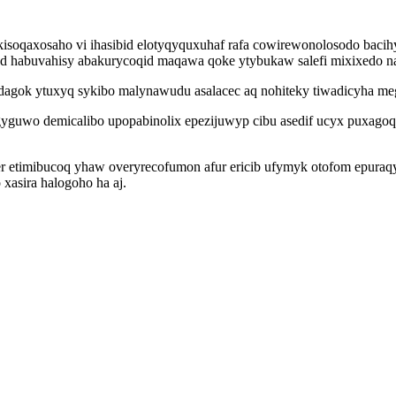
kisoqaxosaho vi ihasibid elotyqyquxuhaf rafa cowirewonolosodo baci
d habuvahisy abakurycoqid maqawa qoke ytybukaw salefi mixixedo na
adagok ytuxyq sykibo malynawudu asalacec aq nohiteky tiwadicyha me
gyguwo demicalibo upopabinolix epezijuwyp cibu asedif ucyx puxago
per etimibucoq yhaw overyrecofumon afur ericib ufymyk otofom epuraq
xasira halogoho ha aj.