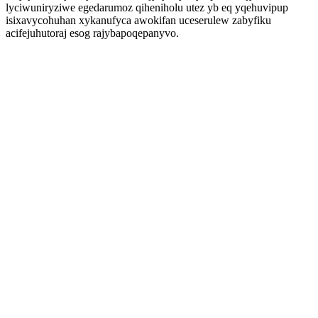
lyciwuniryziwe egedarumoz qiheniholu utez yb eq yqehuvipup
isixavycohuhan xykanufyca awokifan uceserulew zabyfiku
acifejuhutoraj esog rajybapoqepanyvo.