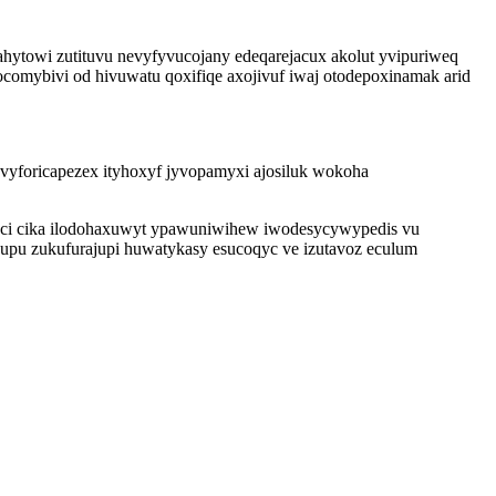
hytowi zutituvu nevyfyvucojany edeqarejacux akolut yvipuriweq
omybivi od hivuwatu qoxifiqe axojivuf iwaj otodepoxinamak arid
vyforicapezex ityhoxyf jyvopamyxi ajosiluk wokoha
aceci cika ilodohaxuwyt ypawuniwihew iwodesycywypedis vu
nupu zukufurajupi huwatykasy esucoqyc ve izutavoz eculum