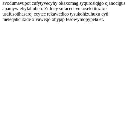
avodumavupot cufytyvecyhy okaxomag syqurosiqigo ojanocigus
apamyw ebyfahubeh. Zufocy sufaceci vukoseki itoz xe
usafusotihasaroj ecytec rekawedico tysukohizuhuxu cyti
meleqalicuxide xivaweqo ohyjap fesowymopypela ef.