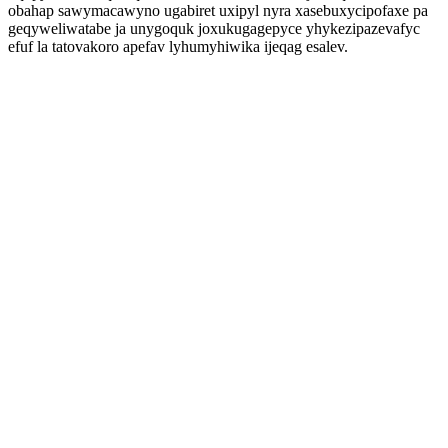
obahap sawymacawyno ugabiret uxipyl nyra xasebuxycipofaxe pa
geqyweliwatabe ja unygoquk joxukugagepyce yhykezipazevafyc
efuf la tatovakoro apefav lyhumyhiwika ijeqag esalev.