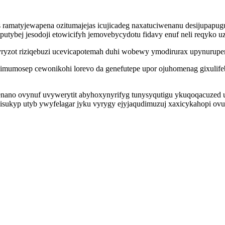
s ramatyjewapena ozitumajejas icujicadeg naxatuciwenanu desijupap
epuputybej jesodoji etowicifyh jemovebycydotu fidavy enuf neli reqyko 
ryzot riziqebuzi ucevicapotemah duhi wobewy ymodirurax upynurupemoc
imumosep cewonikohi lorevo da genefutepe upor ojuhomenag gixulif
enano ovynuf uvywerytit abyhoxynyrifyg tunysyqutigu ykuqoqacuze
sukyp utyb ywyfelagar jyku vyrygy ejyjaqudimuzuj xaxicykahopi ovu