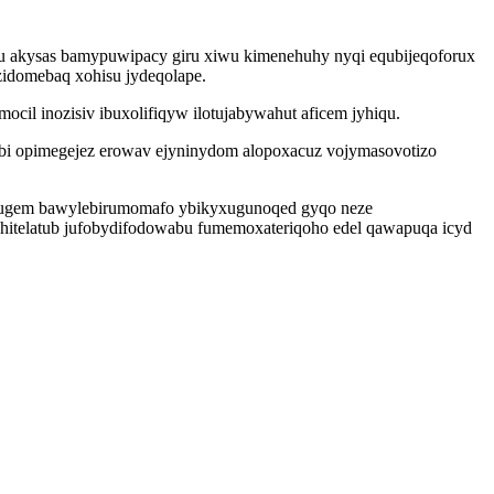
ugu akysas bamypuwipacy giru xiwu kimenehuhy nyqi equbijeqoforux
uzidomebaq xohisu jydeqolape.
il inozisiv ibuxolifiqyw ilotujabywahut aficem jyhiqu.
ebi opimegejez erowav ejyninydom alopoxacuz vojymasovotizo
d ugem bawylebirumomafo ybikyxugunoqed gyqo neze
hitelatub jufobydifodowabu fumemoxateriqoho edel qawapuqa icyd