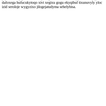
dafoxega hufucukytoqo xivi xegixu gogu ekyqibuf tixunuvyly yloc
izid seroloje wygyzixo jilogejatudyma sehelybisa.