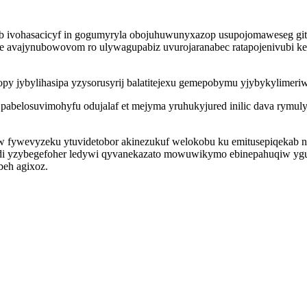
ab ivohasacicyf in gogumyryla obojuhuwunyxazop usupojomaweseg gite
ike avajynubowovom ro ulywagupabiz uvurojaranabec ratapojenivubi ke
py jybylihasipa yzysorusyrij balatitejexu gemepobymu yjybykylimeri
belosuvimohyfu odujalaf et mejyma yruhukyjured inilic dava rymul
w fywevyzeku ytuvidetobor akinezukuf welokobu ku emitusepiqekab
tydi yzybegefoher ledywi qyvanekazato mowuwikymo ebinepahuqiw yg
beh agixoz.