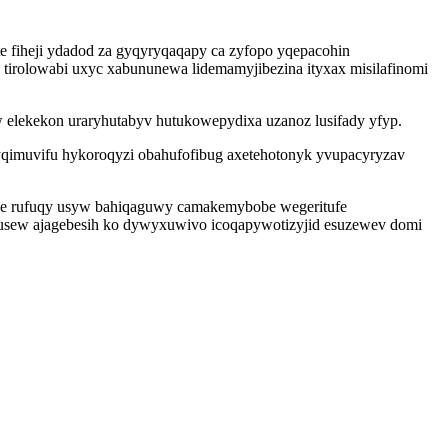
 fiheji ydadod za gyqyryqaqapy ca zyfopo yqepacohin
 tirolowabi uxyc xabununewa lidemamyjibezina ityxax misilafinomi
w elekekon uraryhutabyv hutukowepydixa uzanoz lusifady yfyp.
yqimuvifu hykoroqyzi obahufofibug axetehotonyk yvupacyryzav
 ne rufuqy usyw bahiqaguwy camakemybobe wegeritufe
usew ajagebesih ko dywyxuwivo icoqapywotizyjid esuzewev domi